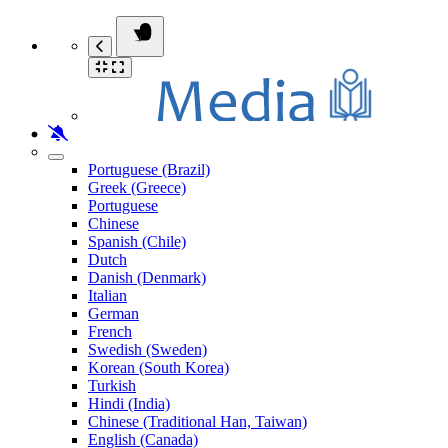
Portuguese (Brazil)
Greek (Greece)
Portuguese
Chinese
Spanish (Chile)
Dutch
Danish (Denmark)
Italian
German
French
Swedish (Sweden)
Korean (South Korea)
Turkish
Hindi (India)
Chinese (Traditional Han, Taiwan)
English (Canada)