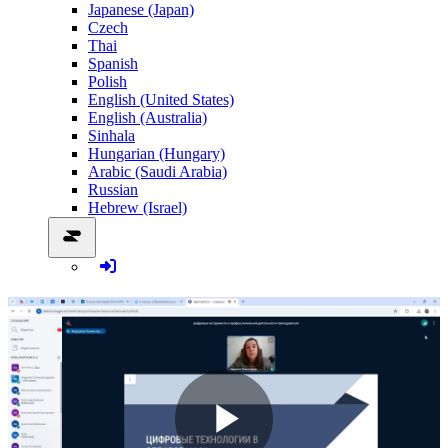
Japanese (Japan)
Czech
Thai
Spanish
Polish
English (United States)
English (Australia)
Sinhala
Hungarian (Hungary)
Arabic (Saudi Arabia)
Russian
Hebrew (Israel)